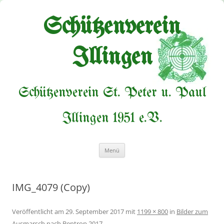
Zum
Inhalt
springen
Schützenverein
Illingen
Schützenverein St. Peter u. Paul
Illingen 1951 e.V.
Menü
IMG_4079 (Copy)
Veröffentlicht am
29. September 2017
mit
1199 × 800
in
Bilder zum
Ausmarsch nach Bentrop 2017
.