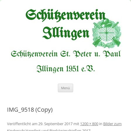
Zum
Inhalt
springen
Schützenverein
Illingen
Schützenverein St. Peter u. Paul
Illingen 1951 e.V.
Menü
IMG_9518 (Copy)
Veröffentlicht am
29. September 2017
mit
1200 × 800
in
Bilder zum
Kinderschützenfest und Bierkönigschießen 2017
.