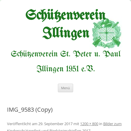
Zum
Inhalt
springen
Schützenverein
Illingen
Schützenverein St. Peter u. Paul
Illingen 1951 e.V.
Menü
IMG_9583 (Copy)
Veröffentlicht am
29. September 2017
mit
1200 × 800
in
Bilder zum
Kinderschützenfest und Bierkönigschießen 2017
.