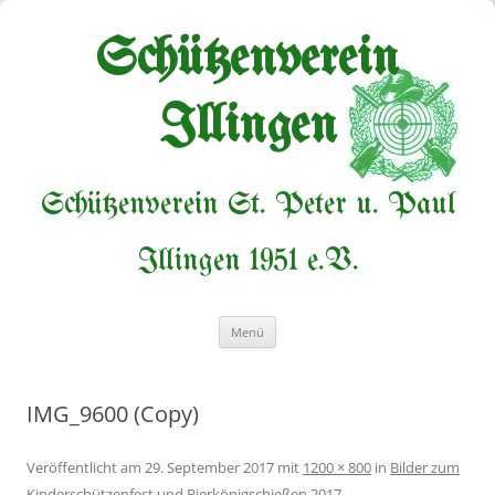
Zum
Inhalt
springen
Schützenverein
Illingen
Schützenverein St. Peter u. Paul
Illingen 1951 e.V.
Menü
IMG_9600 (Copy)
Veröffentlicht am
29. September 2017
mit
1200 × 800
in
Bilder zum
Kinderschützenfest und Bierkönigschießen 2017
.