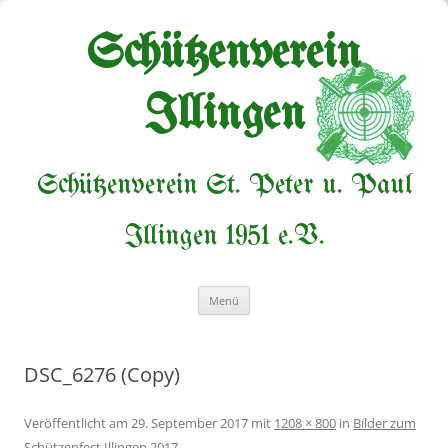
Zum
Inhalt
springen
Schützenverein
Illingen
Schützenverein St. Peter u. Paul
Illingen 1951 e.V.
Menü
DSC_6276 (Copy)
Veröffentlicht am
29. September 2017
mit
1208 × 800
in
Bilder zum
Schützenfest Illingen 2017
.