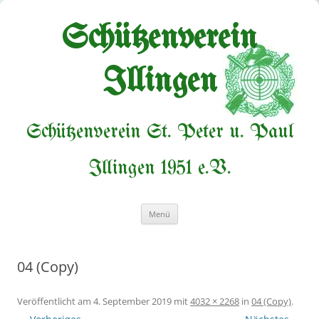
Zum
Inhalt
springen
Schützenverein
Illingen
Schützenverein St. Peter u. Paul
Illingen 1951 e.V.
Menü
04 (Copy)
Veröffentlicht am
4. September 2019
mit
4032 × 2268
in
04 (Copy)
.