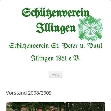
Zum
Inhalt
springen
Schützenverein
Illingen
Schützenverein St. Peter u. Paul
Illingen 1951 e.V.
Menü
Vorstand 2008/2009