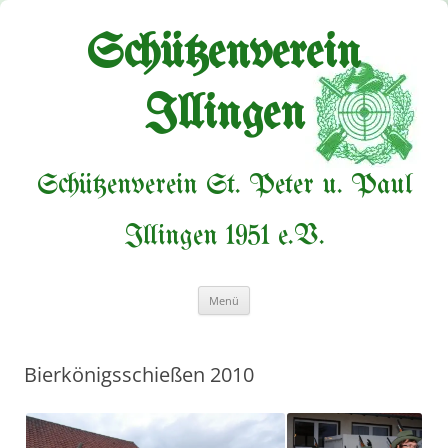
Zum
Inhalt
springen
Schützenverein
Illingen
Schützenverein St. Peter u. Paul
Illingen 1951 e.V.
Menü
Bierkönigsschießen 2010