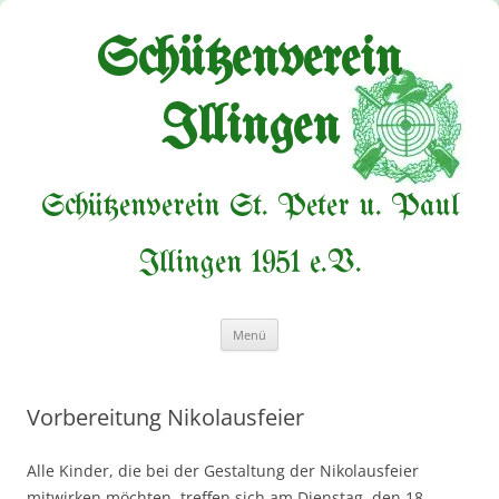
Zum
Inhalt
springen
Schützenverein
Illingen
Schützenverein St. Peter u. Paul
Illingen 1951 e.V.
Menü
Vorbereitung Nikolausfeier
Alle Kinder, die bei der Gestaltung der Nikolausfeier
mitwirken möchten, treffen sich am Dienstag, den 18.