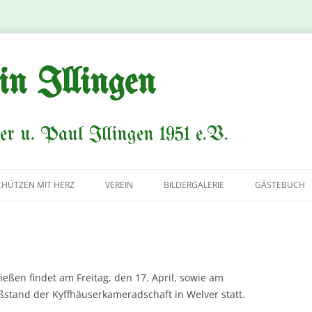
in Illingen
er u. Paul Illingen 1951 e.V.
CHÜTZEN MIT HERZ
VEREIN
BILDERGALERIE
GÄSTEBUCH
VORSTAND
AVANTGARDE
KÖNIGSPAARE
ießen findet am Freitag, den 17. April, sowie am
ßstand der Kyffhäuserkameradschaft in Welver statt.
HISTORIE/CHRONIK