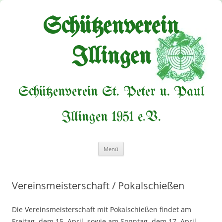
Zum
Inhalt
springen
Schützenverein
Illingen
Schützenverein St. Peter u. Paul
Illingen 1951 e.V.
Menü
Vereinsmeisterschaft / Pokalschießen
Die Vereinsmeisterschaft mit Pokalschießen findet am
Freitag, dem 15. April, sowie am Sonntag, dem 17. April,