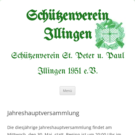
Zum
Inhalt
springen
Schützenverein
Illingen
Schützenverein St. Peter u. Paul
Illingen 1951 e.V.
Menü
Jahreshauptversammlung
Die diesjährige Jahreshauptversammlung findet am
Mittwoch, den 30. Mai, statt. Beginn ist um 20:00 Uhr im