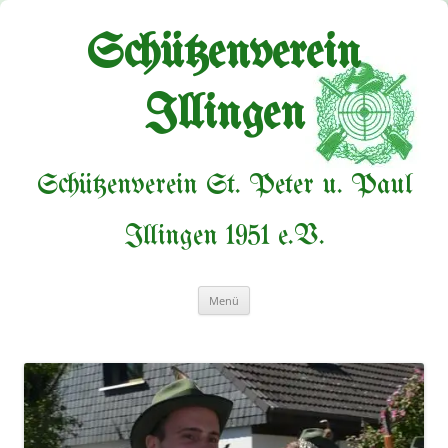
Zum
Inhalt
springen
Schützenverein
Illingen
Schützenverein St. Peter u. Paul
Illingen 1951 e.V.
Menü