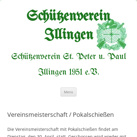
Zum
Inhalt
springen
Schützenverein
Illingen
Schützenverein St. Peter u. Paul
Illingen 1951 e.V.
Menü
Vereinsmeisterschaft / Pokalschießen
Die Vereinsmeisterschaft mit Pokalschießen findet am
Dienstag, den 30.
April, statt.
Geschossen wird wieder mit