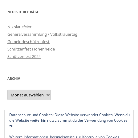
NEUESTE BEITRÄGE
Nikolausfeier
Generalversammlung / Volkstrauertag
Gemeindeschützenfest
Schützenfest Hohenheide
Schützenfest 2024
ARCHIV
Archiv
Datenschutz und Cookies: Diese Website verwendet Cookies. Wenn du
Datenschutzerklärung
die Website weiterhin nutzt, stimmst du der Verwendung von Cookies
Impressum
zu.
Weitere Informationen, beispielsweise zur Kontrolle von Cookies,