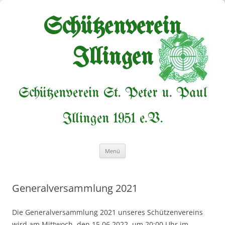
Zum
Inhalt
springen
Schützenverein
Illingen
Schützenverein St. Peter u. Paul
Illingen 1951 e.V.
Menü
Generalversammlung 2021
Die Generalversammlung 2021 unseres Schützenvereins
wird am Mittwoch, den 15.06.2022, um 20:00 Uhr im