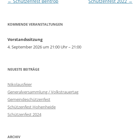
Beitragsnavigation
←
Schützenfest Bentrop
Schützenfest 2022
→
KOMMENDE VERANSTALTUNGEN
Vorstandssitzung
4. September 2026 um 21:00 Uhr – 21:00
NEUESTE BEITRÄGE
Nikolausfeier
Generalversammlung / Volkstrauertag
Gemeindeschützenfest
Schützenfest Hohenheide
Schützenfest 2024
ARCHIV