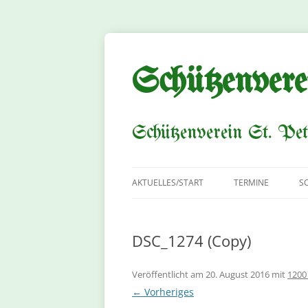
Zum
Inhalt
springen
Schützenvere
Schützenverein St. Pet
AKTUELLES/START
TERMINE
S
DSC_1274 (Copy)
Veröffentlicht am
20. August 2016
mit
1200
← Vorheriges