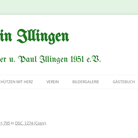
in Illingen
er u. Paul Illingen 1951 e.V.
CHÜTZEN MIT HERZ
VEREIN
BILDERGALERIE
GÄSTEBUCH
VORSTAND
AVANTGARDE
KÖNIGSPAARE
 × 795
in
DSC_1274 (Copy)
.
HISTORIE/CHRONIK