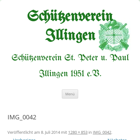
Zum
Inhalt
springen
Schützenverein
Illingen
Schützenverein St. Peter u. Paul
Illingen 1951 e.V.
Menü
IMG_0042
Veröffentlicht am
8. Juli 2014
mit
1280 × 853
in
IMG_0042
.