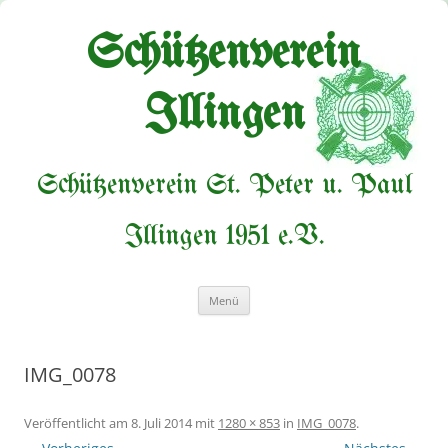
Zum
Inhalt
springen
Schützenverein
Illingen
Schützenverein St. Peter u. Paul
Illingen 1951 e.V.
Menü
IMG_0078
Veröffentlicht am
8. Juli 2014
mit
1280 × 853
in
IMG_0078
.