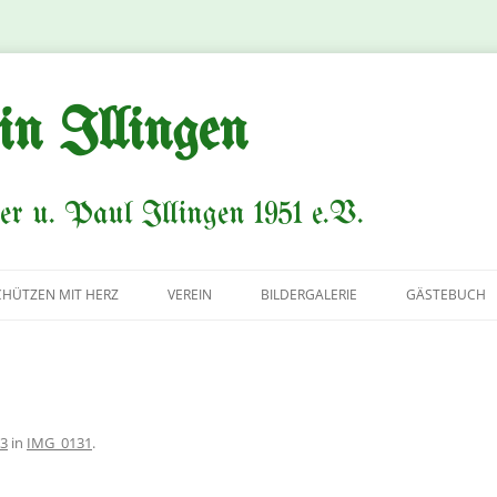
in Illingen
er u. Paul Illingen 1951 e.V.
CHÜTZEN MIT HERZ
VEREIN
BILDERGALERIE
GÄSTEBUCH
VORSTAND
AVANTGARDE
KÖNIGSPAARE
53
in
IMG_0131
.
HISTORIE/CHRONIK