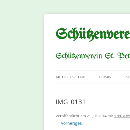
Zum
Inhalt
springen
Schützenvere
Schützenverein St. Pet
AKTUELLES/START
TERMINE
S
IMG_0131
Veröffentlicht am
21. Juli 2014
mit
1280 × 8
← Vorheriges