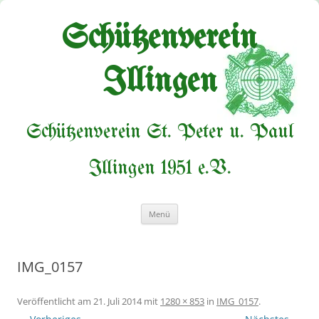
Zum
Inhalt
springen
Schützenverein
Illingen
Schützenverein St. Peter u. Paul
Illingen 1951 e.V.
Menü
IMG_0157
Veröffentlicht am
21. Juli 2014
mit
1280 × 853
in
IMG_0157
.