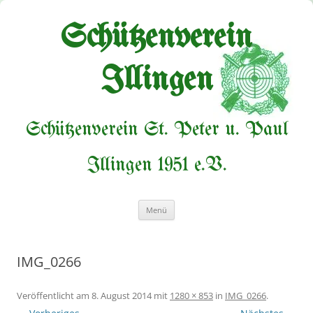
Zum
Inhalt
springen
Schützenverein
Illingen
Schützenverein St. Peter u. Paul
Illingen 1951 e.V.
Menü
IMG_0266
Veröffentlicht am
8. August 2014
mit
1280 × 853
in
IMG_0266
.