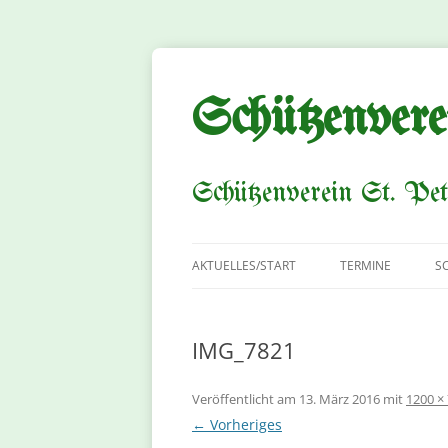
Zum
Inhalt
springen
Schützenvere
Schützenverein St. Pet
AKTUELLES/START
TERMINE
S
IMG_7821
Veröffentlicht am
13. März 2016
mit
1200 ×
← Vorheriges