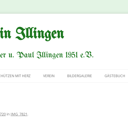
in Illingen
er u. Paul Illingen 1951 e.V.
CHÜTZEN MIT HERZ
VEREIN
BILDERGALERIE
GÄSTEBUCH
VORSTAND
AVANTGARDE
KÖNIGSPAARE
 720
in
IMG_7821
.
HISTORIE/CHRONIK