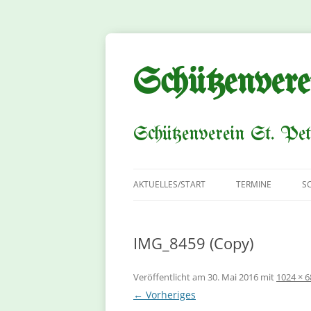
Zum
Inhalt
springen
Schützenvere
Schützenverein St. Pet
AKTUELLES/START
TERMINE
S
IMG_8459 (Copy)
Veröffentlicht am
30. Mai 2016
mit
1024 × 6
← Vorheriges