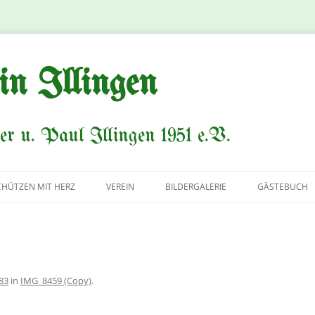
in Illingen
er u. Paul Illingen 1951 e.V.
CHÜTZEN MIT HERZ
VEREIN
BILDERGALERIE
GÄSTEBUCH
VORSTAND
AVANTGARDE
KÖNIGSPAARE
83
in
IMG_8459 (Copy)
.
HISTORIE/CHRONIK