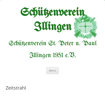
Zum
Inhalt
springen
Schützenverein
Illingen
Schützenverein St. Peter u. Paul
Illingen 1951 e.V.
Menü
Zeitstrahl