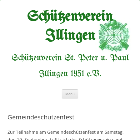
Zum
Inhalt
springen
Schützenverein
Illingen
Schützenverein St. Peter u. Paul
Illingen 1951 e.V.
Menü
Gemeindeschützenfest
Zur Teilnahme am Gemeindeschützenfest am Samstag,
den 19. September, trifft sich der Schützenverein samt