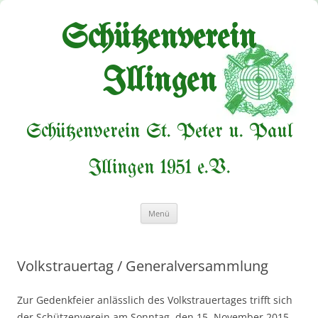
Zum
Inhalt
springen
Schützenverein
Illingen
Schützenverein St. Peter u. Paul
Illingen 1951 e.V.
Menü
Volkstrauertag / Generalversammlung
Zur Gedenkfeier anlässlich des Volkstrauertages trifft sich
der Schützenverein am Sonntag, den 15. November 2015,